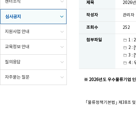
센터소식
제목
2026
작성자
관리자
심사공지
조회수
252
지원사업 안내
첨부파일
1 
교육정보 안내
2 
3 
질의응답
4 
자주묻는 질문
※ 2026년도 우수물류기업 
｢물류정책기본법｣ 제38조 
20
한국