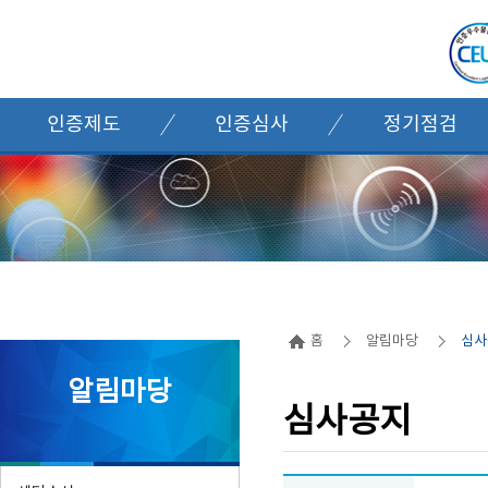
본문 바로가기
사이드 메뉴 바로가기
인증제도
인증심사
정기점검
제도소개
심사절차
점검절차
법적근거
심사기준
점검기준
신청자격
심사신청
점검신청
인증혜택
제출서류
제출서류
인증마크
심사위원
심사위원
인증부여
인증유지
홈
알림마당
심사
알림마당
심사공지